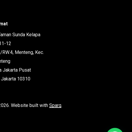
mat
 Taman Sunda Kelapa
11-12
6/RW.4, Menteng, Kec.
teng
a Jakarta Pusat
 Jakarta 10310
2026
. Website built with
Sparq
.