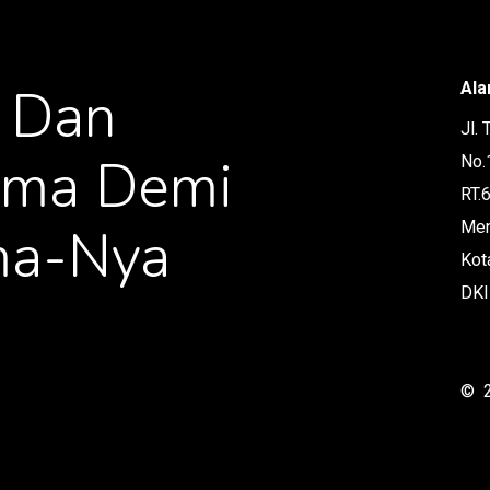
Dan
Ala
Jl.
ama
Demi
No.
RT.
Men
a-Nya
Kot
DKI
©