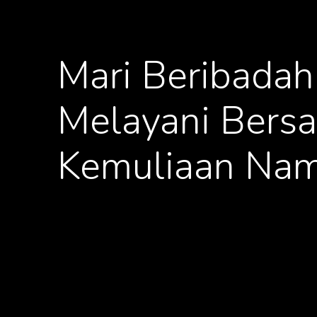
Mari
Beribadah
Melayani
Bers
Kemuliaan
Nam
G
A
B
U
N
G
P
E
L
A
Y
A
N
A
N